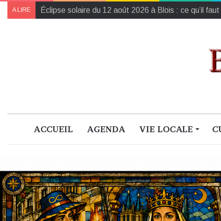
L’Harmonie de la région Centre-Val de Loire champ
A LIRE
ACCUEIL
AGENDA
VIE LOCALE
C