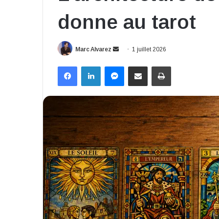
donne au tarot
Envoyer
Marc Alvarez
1 juillet 2026
un
Facebook
Linkedin
Messenger
Partager par email
Imprimer
courriel