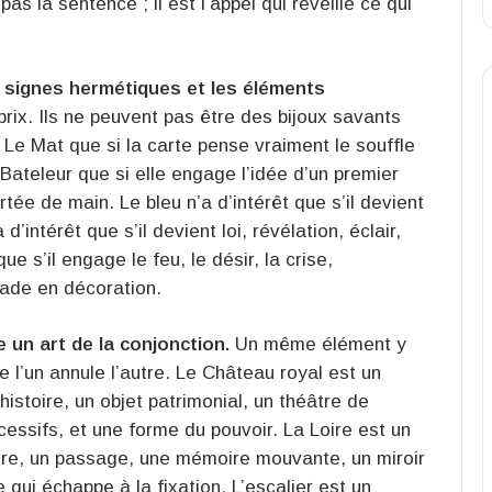
s la sentence ; il est l’appel qui réveille ce qui
s signes hermétiques et les éléments
prix. Ils ne peuvent pas être des bijoux savants
c Le Mat que si la carte pense vraiment le souffle
 Bateleur que si elle engage l’idée d’un premier
rtée de main. Le bleu n’a d’intérêt que s’il devient
d’intérêt que s’il devient loi, révélation, éclair,
ue s’il engage le feu, le désir, la crise,
rade en décoration.
 un art de la conjonction.
Un même élément y
e l’un annule l’autre. Le Château royal est un
istoire, un objet patrimonial, un théâtre de
essifs, et une forme du pouvoir. La Loire est un
ière, un passage, une mémoire mouvante, un miroir
qui échappe à la fixation. L’escalier est un