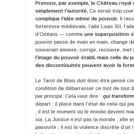
Prenons, par exemple, le Château royal de
simplement l’autorité.
Ce serait trop cour
complique l’idée même de pouvoir.
Il ras
forteresse médiévale, l’aile Louis XII, l’ai
d’Orléans — comme
une superposition
de
pouvoir passe de main en main, change de
souverain annexe, corrige, recouvre, met 
l’image du pouvoir établi, mais celle d
des discontinuités peuvent avoir la for
Le Tarot de Blois doit donc être pensé 
condition de débarrasser ce mot de tout br
par principe. Cela veut dire :
qui transform
départ ; il place dans l’état de celui qui p
; il est le moment où le monde devient ma
soi. La Justice n’est pas la morale ; elle 
passivité ; il est la violence discrète d’un 