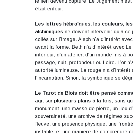
le lien devenu capture. Le Jugement n’est pa
était enfoui.
Les lettres hébraïques, les couleurs, le
alchimiques
ne doivent intervenir qu’à ce 
collés sur l’image. Aleph n’a d’intérêt ave
avant la forme. Beth n’a d’intérêt avec Le
intérieur, d’un atelier, d’un monde mis à po
passage, nuit, profondeur ou Loire. L’or n’a 
autorité lumineuse. Le rouge n’a d’intérêt q
l’incarnation. Sinon, la symbolique se dég
Le Tarot de Blois doit être pensé comme
agit sur
plusieurs plans à la fois
, sans qu
monument, une masse de pierre, un lieu d’h
souveraineté, une archive de régimes succ
fleuve, une présence physique, une front
instable, et une manière de comprendre ce 