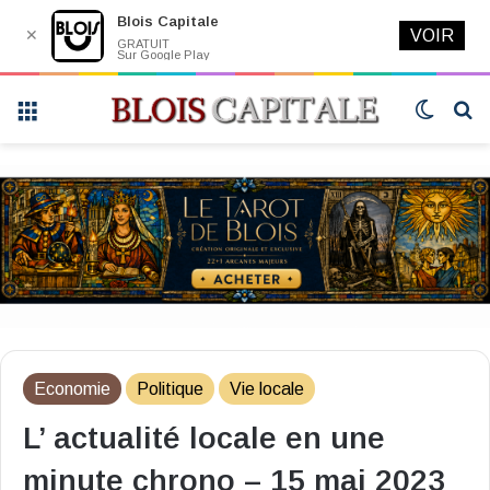
Blois Capitale
✕
VOIR
GRATUIT
Sur Google Play
Menu
Switch
R
skin
Economie
Politique
Vie locale
L’ actualité locale en une
minute chrono – 15 mai 2023