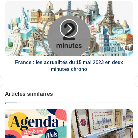
France
:
les
actualités
du
15
mai
2023
en
deux
France : les actualités du 15 mai 2023 en deux
minutes
minutes chrono
chrono
Articles similaires