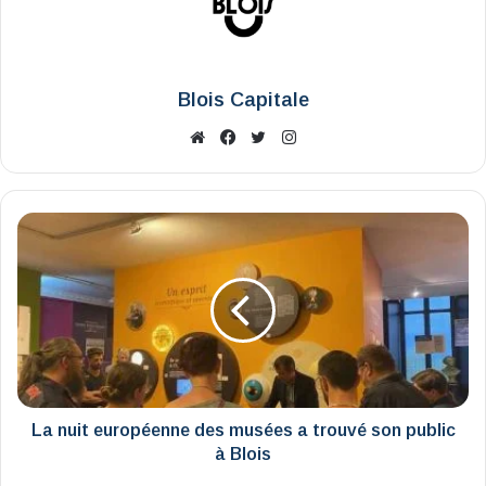
Blois Capitale
Website
Facebook
X
Instagram
La
nuit
européenne
des
musées
a
trouvé
son
public
à
La nuit européenne des musées a trouvé son public
Blois
à Blois