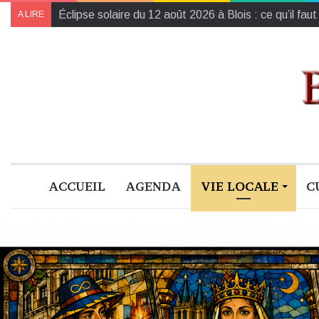
L’Harmonie de la région Centre-Val de Loire champ
A LIRE
ACCUEIL
AGENDA
VIE LOCALE
C