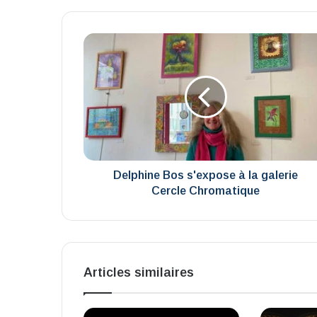
Delphine
Bos
s'expose
à
la
galerie
Cercle
Chromatique
Delphine Bos s'expose à la galerie
Cercle Chromatique
Articles similaires