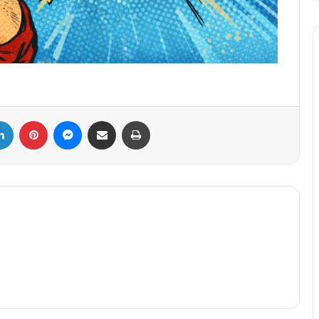
ebook
Linkedin
Pinterest
Messenger
Partager par email
Imprimer