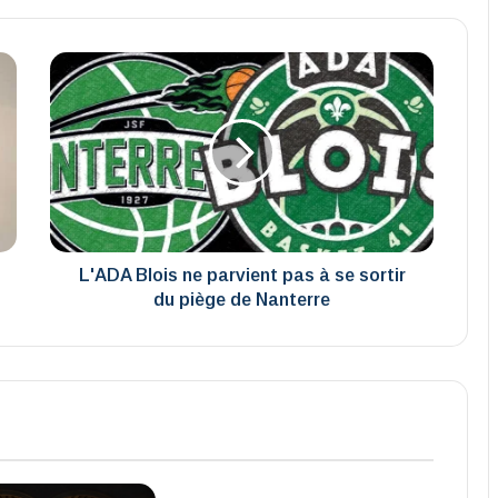
L'ADA
Blois
ne
parvient
pas
à
se
sortir
du
piège
L'ADA Blois ne parvient pas à se sortir
de
du piège de Nanterre
Nanterre