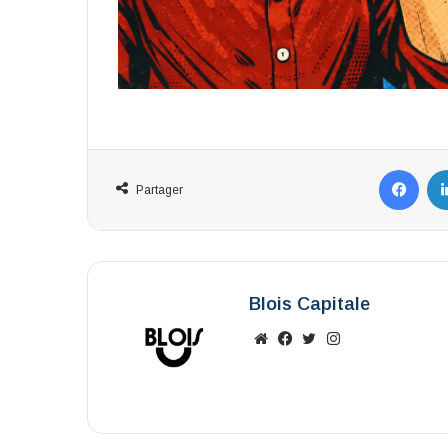
Fac
Partager
Blois Capitale
Website
Facebook
X
Instagram