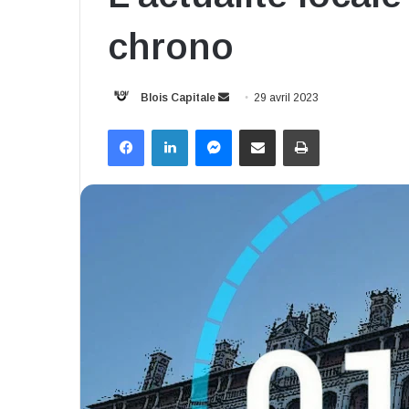
chrono
Envoyer
Blois Capitale
29 avril 2023
un
Facebook
Linkedin
Messenger
Partager par email
Imprimer
courriel