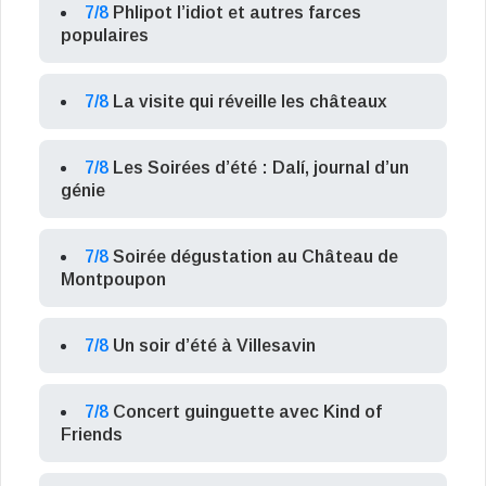
7/8
Phlipot l’idiot et autres farces
populaires
7/8
La visite qui réveille les châteaux
7/8
Les Soirées d’été : Dalí, journal d’un
génie
7/8
Soirée dégustation au Château de
Montpoupon
7/8
Un soir d’été à Villesavin
7/8
Concert guinguette avec Kind of
Friends