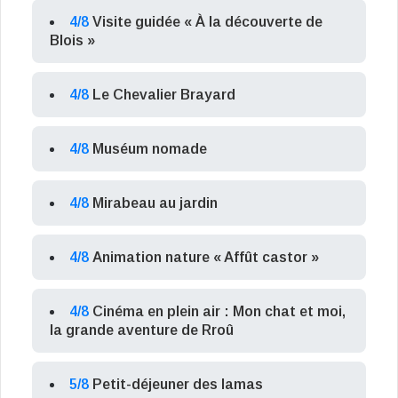
4/8
Visite guidée « À la découverte de
Blois »
4/8
Le Chevalier Brayard
4/8
Muséum nomade
4/8
Mirabeau au jardin
4/8
Animation nature « Affût castor »
4/8
Cinéma en plein air : Mon chat et moi,
la grande aventure de Rroû
5/8
Petit-déjeuner des lamas