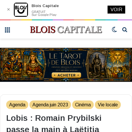
Blois Capitale
✕
VOIR
GRATUIT
Sur Google Play
Menu
Switch
R
skin
Agenda
Agenda juin 2023
Cinéma
Vie locale
Lobis : Romain Prybilski
passe la main à Laëtitia