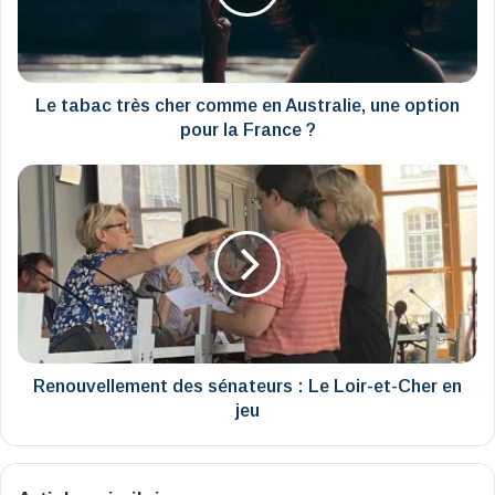
en
Australie,
une
option
pour
Le tabac très cher comme en Australie, une option
la
pour la France ?
France
?
Renouvellement
des
sénateurs
:
Le
Loir-
et-
Cher
en
jeu
Renouvellement des sénateurs : Le Loir-et-Cher en
jeu