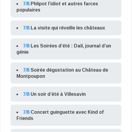
7/8
Phlipot l’idiot et autres farces
populaires
7/8
La visite qui réveille les châteaux
7/8
Les Soirées d’été : Dalí, journal d’un
génie
7/8
Soirée dégustation au Château de
Montpoupon
7/8
Un soir d’été à Villesavin
7/8
Concert guinguette avec Kind of
Friends