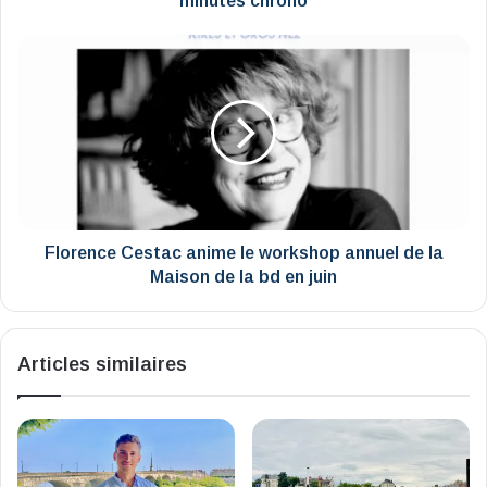
minutes chrono
chrono
Florence
Cestac
anime
le
workshop
annuel
de
la
Maison
de
Florence Cestac anime le workshop annuel de la
la
Maison de la bd en juin
bd
en
juin
Articles similaires