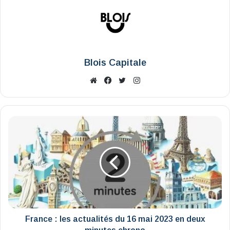
Blois Capitale
Website
Facebook
X
Instagram
France
:
les
actualités
du
16
mai
2023
en
deux
France : les actualités du 16 mai 2023 en deux
minutes