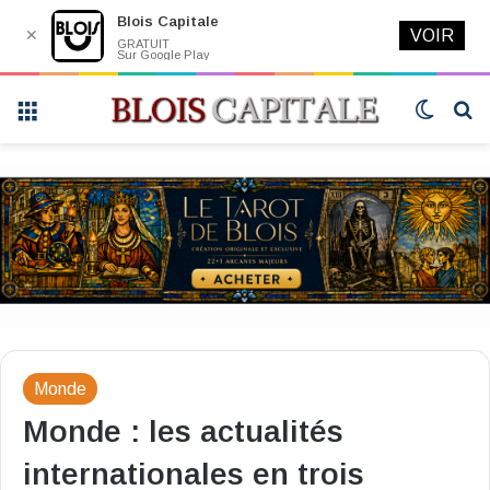
Blois Capitale
✕
VOIR
GRATUIT
Sur Google Play
Menu
Switch
R
skin
Monde
Monde : les actualités
internationales en trois