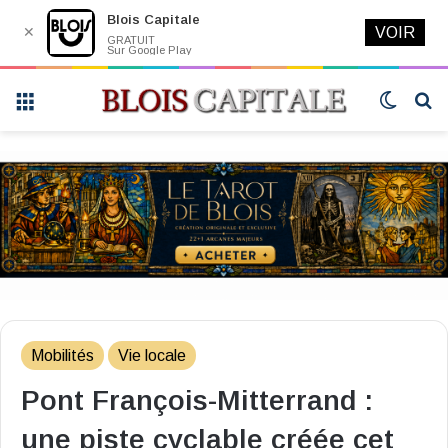
Blois Capitale
✕
VOIR
GRATUIT
Sur Google Play
Menu
Switch
R
skin
Mobilités
Vie locale
Pont François-Mitterrand :
une piste cyclable créée cet