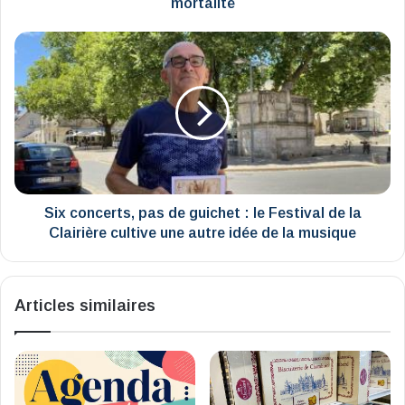
mortalité
plus
touchées
Six
par
concerts,
la
pas
hausse
de
de
guichet
la
:
mortalité
le
Festival
de
la
Six concerts, pas de guichet : le Festival de la
Clairière
Clairière cultive une autre idée de la musique
cultive
une
autre
Articles similaires
idée
de
la
musique