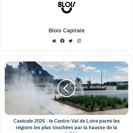
Blois Capitale
Website
Facebook
X
Instagram
Canicule
2026
:
le
Centre-
Val
de
Loire
parmi
les
Canicule 2026 : le Centre-Val de Loire parmi les
régions
régions les plus touchées par la hausse de la
les