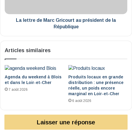
président
de
la
République
La lettre de Marc Gricourt au président de la
République
Articles similaires
Agenda du weekend à Blois
Produits locaux en grande
et dans le Loir-et-Cher
distribution : une présence
réelle, un poids encore
7 août 2026
marginal en Loir-et-Cher
6 août 2026
Laisser une réponse