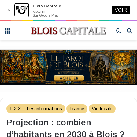
Blois Capitale
✕
VOIR
GRATUIT
Sur Google Play
Menu
Switch
R
skin
1.2.3... Les informations
France
Vie locale
Projection : combien
d’habitants en 2030 à Blois ?