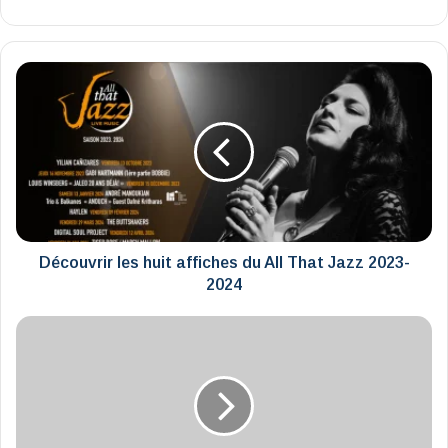
Découvrir
les
huit
affiches
du
All
That
Jazz
2023-
2024
Découvrir les huit affiches du All That Jazz 2023-
2024
La
lettre
de
Marc
Gricourt
au