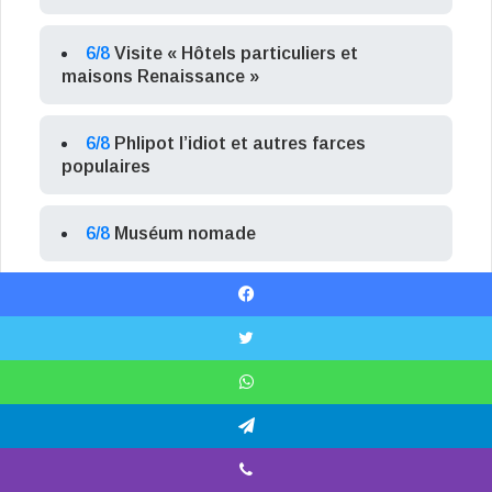
6/8
Visite « Hôtels particuliers et
maisons Renaissance »
6/8
Phlipot l’idiot et autres farces
populaires
6/8
Muséum nomade
6/8
Visites sensorielles du Château de
Facebook
Talcy
X
6/8
Mirabeau au jardin
WhatsApp
Telegram
6/8
Marché nocturne d’été
Viber