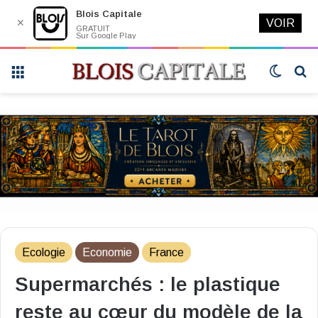
Blois Capitale
✕
VOIR
GRATUIT
Sur Google Play
Menu
Switch
R
skin
Ecologie
Economie
France
Supermarchés : le plastique
reste au cœur du modèle de la