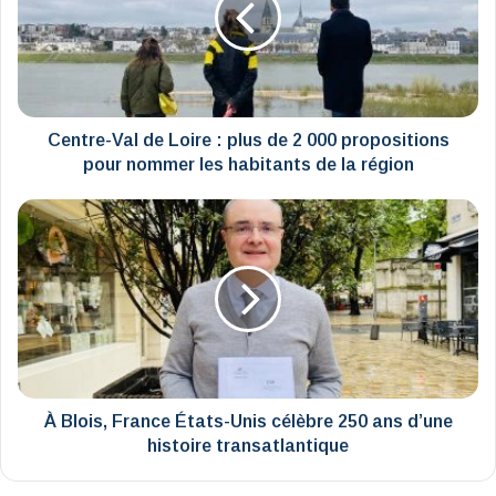
:
plus
de
2
000
propositions
Centre-Val de Loire : plus de 2 000 propositions
pour
pour nommer les habitants de la région
nommer
les
À
habitants
Blois,
de
France
la
États-
région
Unis
célèbre
250
ans
d’une
histoire
À Blois, France États-Unis célèbre 250 ans d’une
transatlantique
histoire transatlantique