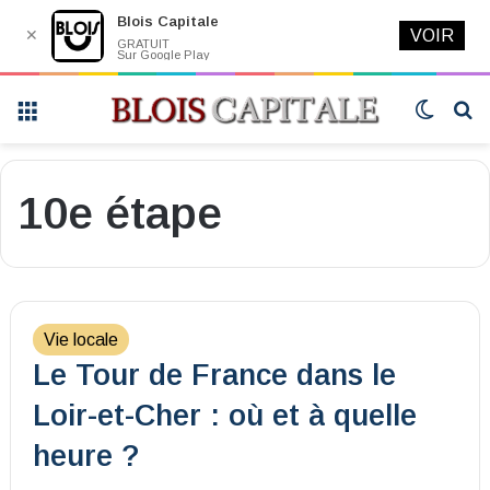
Blois Capitale
✕
VOIR
GRATUIT
Sur Google Play
Menu
Switch
R
skin
10e étape
Vie locale
Le Tour de France dans le
Loir-et-Cher : où et à quelle
heure ?