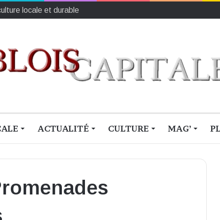
ulture locale et durable
CALE
ACTUALITÉ
CULTURE
MAG’
P
 Promenades
s