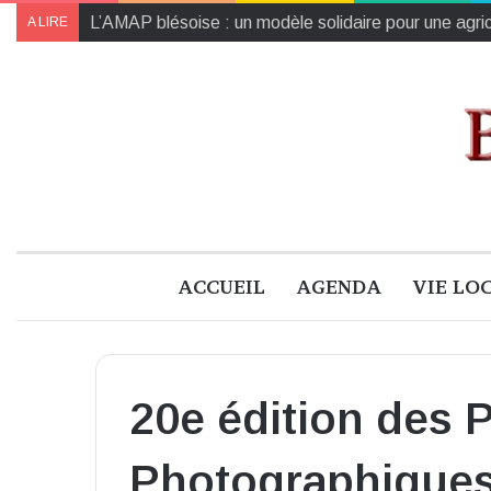
L’AMAP blésoise : un modèle solidaire pour une agric
A LIRE
ACCUEIL
AGENDA
VIE LO
20e édition des
Photographique