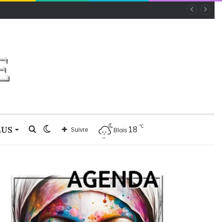
℃
LUS
Rechercher
Switch
18
Suivre
Blois
skin