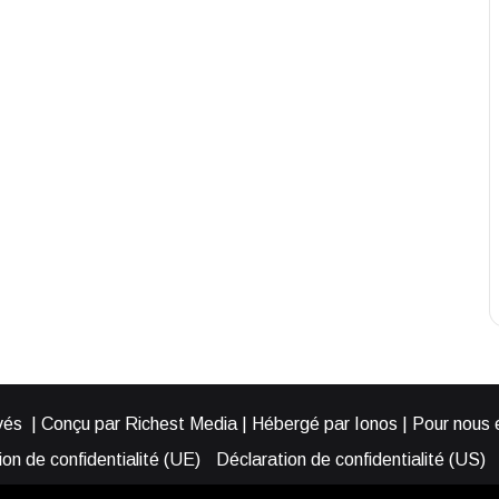
és | Conçu par Richest Media | Hébergé par Ionos | Pour nous éc
on de confidentialité (UE)
Déclaration de confidentialité (US)
ies (EU)
Cookie Policy (AUS)
Cookie Policy (US)
Qui somme