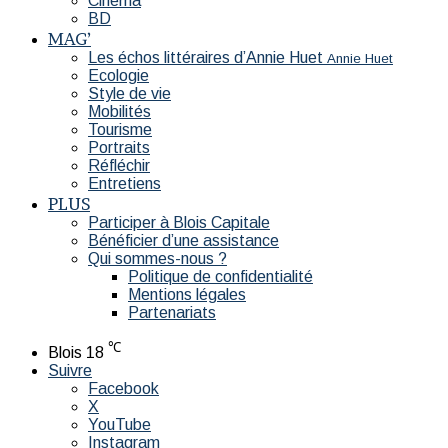
Cinéma
BD
MAG’
Les échos littéraires d’Annie Huet
Annie Huet
Ecologie
Style de vie
Mobilités
Tourisme
Portraits
Réfléchir
Entretiens
PLUS
Participer à Blois Capitale
Bénéficier d’une assistance
Qui sommes-nous ?
Politique de confidentialité
Mentions légales
Partenariats
℃
Blois
18
Suivre
Facebook
X
YouTube
Instagram