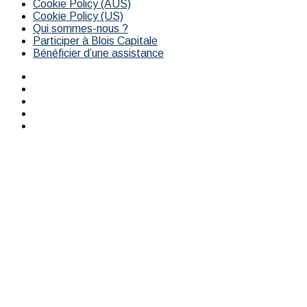
Cookie Policy (AUS)
Cookie Policy (US)
Qui sommes-nous ?
Participer à Blois Capitale
Bénéficier d’une assistance
Facebook
X
YouTube
Instagram
RSS
Bouton
retour
en
haut
de
la
page