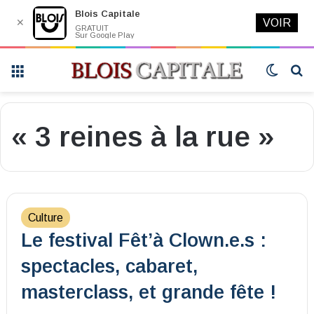
Blois Capitale
✕
VOIR
GRATUIT
Sur Google Play
Menu
Switch
R
skin
« 3 reines à la rue »
Culture
Le festival Fêt’à Clown.e.s :
spectacles, cabaret,
masterclass, et grande fête !