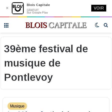
Blois Capitale
✕
VOIR
GRATUIT
Sur Google Play
Menu
Switch
R
skin
39ème festival de
musique de
Pontlevoy
Musique