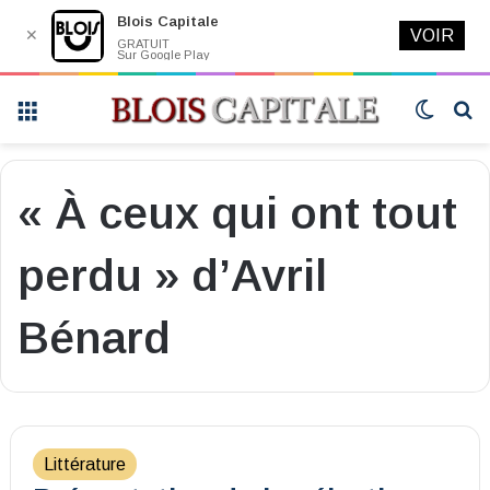
Blois Capitale
✕
VOIR
GRATUIT
Sur Google Play
Menu
Switch
R
skin
« À ceux qui ont tout
perdu » d’Avril
Bénard
Littérature