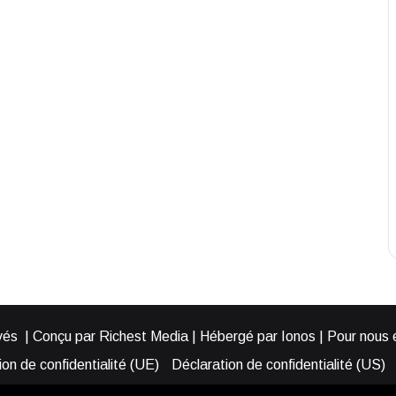
és | Conçu par Richest Media | Hébergé par Ionos | Pour nous éc
on de confidentialité (UE)
Déclaration de confidentialité (US)
ies (EU)
Cookie Policy (AUS)
Cookie Policy (US)
Qui somme