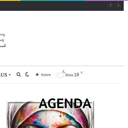
℃
LUS
Rechercher
Switch
18
Suivre
Blois
skin