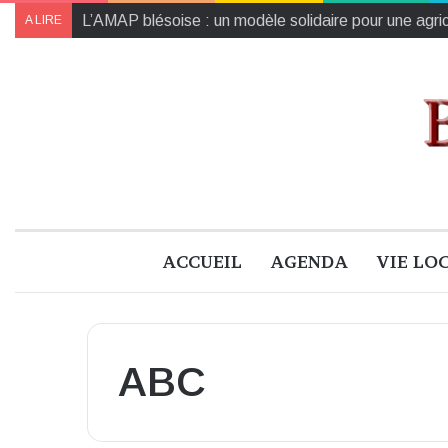
L’AMAP blésoise : un modèle solidaire pour une agric
A LIRE
ACCUEIL
AGENDA
VIE LO
ABC