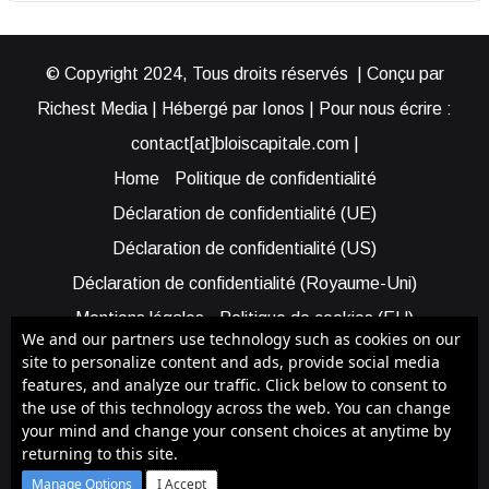
© Copyright 2024, Tous droits réservés | Conçu par
Richest Media | Hébergé par Ionos | Pour nous écrire :
contact[at]bloiscapitale.com |
Home
Politique de confidentialité
Déclaration de confidentialité (UE)
Déclaration de confidentialité (US)
Déclaration de confidentialité (Royaume-Uni)
Mentions légales
Politique de cookies (EU)
We and our partners use technology such as cookies on our
Cookie Policy (AUS)
Cookie Policy (US)
site to personalize content and ads, provide social media
features, and analyze our traffic. Click below to consent to
Qui sommes-nous ?
Participer à Blois Capitale
the use of this technology across the web. You can change
Bénéficier d’une assistance
your mind and change your consent choices at anytime by
returning to this site.
Facebook
X
YouTube
Instagram
RSS
Manage Options
I Accept