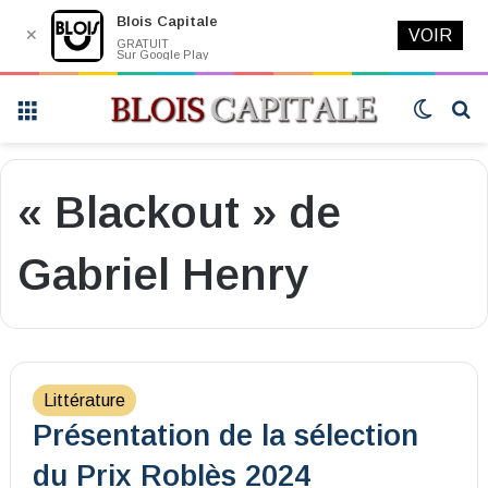
Blois Capitale
✕
VOIR
GRATUIT
Sur Google Play
Menu
Switch
R
skin
« Blackout » de
Gabriel Henry
Littérature
Présentation de la sélection
du Prix Roblès 2024