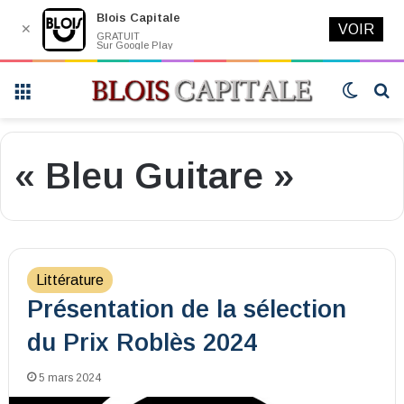
Blois Capitale
✕
VOIR
GRATUIT
Sur Google Play
Menu
Switch
R
skin
« Bleu Guitare »
Littérature
Présentation de la sélection
du Prix Roblès 2024
5 mars 2024