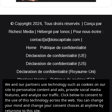
© Copyright 2024, Tous droits réservés | Conçu par
Richest Media | Hébergé par Ionos | Pour nous écrire :
contact[at]bloiscapitale.com |
Home
Politique de confidentialité
Déclaration de confidentialité (UE)
Déclaration de confidentialité (US)
Déclaration de confidentialité (Royaume-Uni)
Mentions légales
Politique de cookies (EU)
We and our partners use technology such as cookies on our
Cookie Policy (AUS)
Cookie Policy (US)
site to personalize content and ads, provide social media
features, and analyze our traffic. Click below to consent to
Qui sommes-nous ?
Participer à Blois Capitale
the use of this technology across the web. You can change
Bénéficier d’une assistance
your mind and change your consent choices at anytime by
returning to this site.