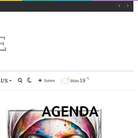
℃
LUS
Rechercher
Switch
19
Suivre
Blois
skin