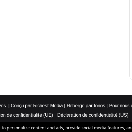
és | Conçu par Richest Media | Hébergé par Ionos | Pour nous éc
on de confidentialité (UE)
Déclaration de confidentialité (US)
ies (EU)
Cookie Policy (AUS)
Cookie Policy (US)
Qui somme
o personalize content and ads, provide social media features, and a