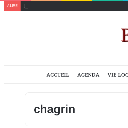
Le programme de « Faites pour le climat 2024 » à B
A LIRE
ACCUEIL
AGENDA
VIE LO
chagrin