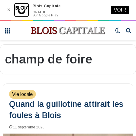
Blois Capitale
✕
VOIR
GRATUIT
Sur Google Play
Menu
Switch
R
skin
champ de foire
Vie locale
Quand la guillotine attirait les
foules à Blois
11 septembre 2023