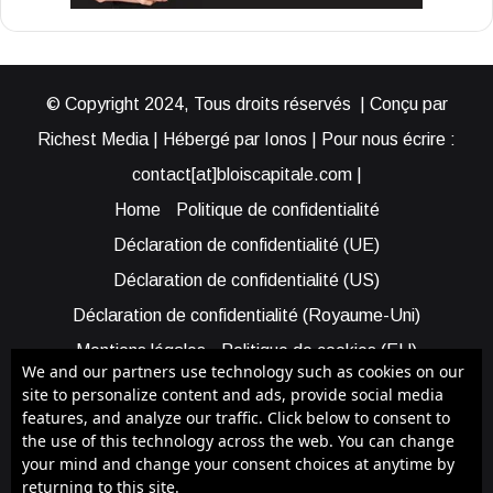
© Copyright 2024, Tous droits réservés | Conçu par
Richest Media | Hébergé par Ionos | Pour nous écrire :
contact[at]bloiscapitale.com |
Home
Politique de confidentialité
Déclaration de confidentialité (UE)
Déclaration de confidentialité (US)
Déclaration de confidentialité (Royaume-Uni)
Mentions légales
Politique de cookies (EU)
We and our partners use technology such as cookies on our
Cookie Policy (AUS)
Cookie Policy (US)
site to personalize content and ads, provide social media
features, and analyze our traffic. Click below to consent to
Qui sommes-nous ?
Participer à Blois Capitale
the use of this technology across the web. You can change
Bénéficier d’une assistance
your mind and change your consent choices at anytime by
returning to this site.