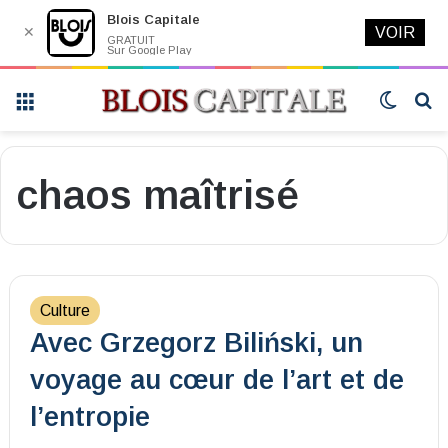
Blois Capitale
✕
VOIR
GRATUIT
Sur Google Play
Menu
Switch
R
skin
chaos maîtrisé
Culture
Avec Grzegorz Biliński, un
voyage au cœur de l’art et de
l’entropie