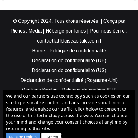
© Copyright 2024, Tous droits réservés | Conçu par
Richest Media | Hébergé par Ionos | Pour nous écrire :
contact[at]bloiscapitale.com |
Home
Politique de confidentialité
Déclaration de confidentialité (UE)
Déclaration de confidentialité (US)
Déclaration de confidentialité (Royaume-Uni)
Mentions légales
Politique de cookies (EU)
We and our partners use technology such as cookies on our
Cookie Policy (AUS)
Cookie Policy (US)
site to personalize content and ads, provide social media
features, and analyze our traffic. Click below to consent to
Qui sommes-nous ?
Participer à Blois Capitale
the use of this technology across the web. You can change
Bénéficier d’une assistance
your mind and change your consent choices at anytime by
returning to this site.
Facebook
X
YouTube
Instagram
RSS
Manage Options
I Accept