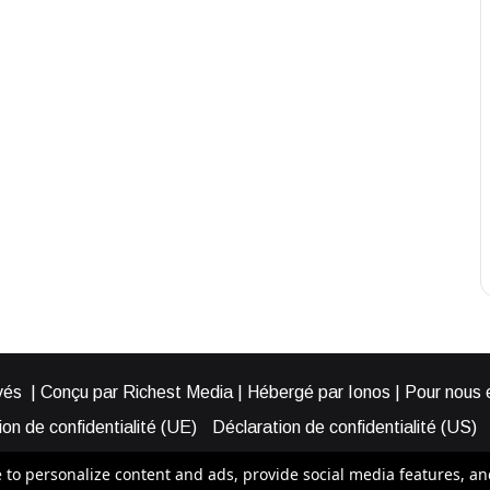
és | Conçu par Richest Media | Hébergé par Ionos | Pour nous éc
on de confidentialité (UE)
Déclaration de confidentialité (US)
ies (EU)
Cookie Policy (AUS)
Cookie Policy (US)
Qui somme
o personalize content and ads, provide social media features, and a