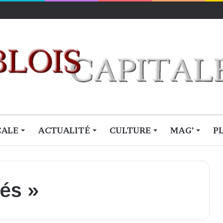
lois
CALE
ACTUALITÉ
CULTURE
MAG’
P
és »