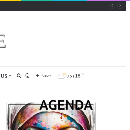
℃
LUS
Rechercher
Switch
18
Suivre
Blois
skin