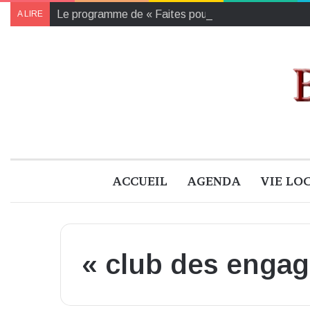
Le programme de « Faites pour le climat 2024 » à B
A LIRE
ACCUEIL
AGENDA
VIE LO
« club des engag