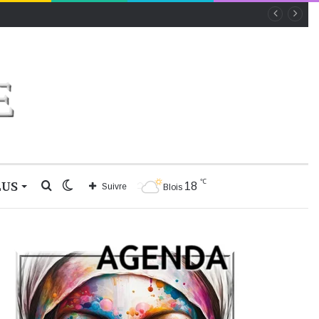
℃
LUS
Rechercher
Switch
18
Suivre
Blois
skin