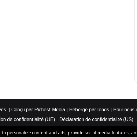
és | Conçu par Richest Media | Hébergé par Ionos | Pour nous éc
on de confidentialité (UE)
Déclaration de confidentialité (US)
ies (EU)
Cookie Policy (AUS)
Cookie Policy (US)
Qui somme
o personalize content and ads, provide social media features, and a