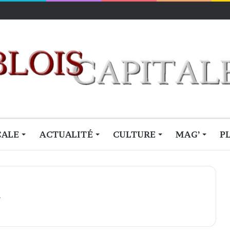
lois
CALE
ACTUALITÉ
CULTURE
MAG’
P
»