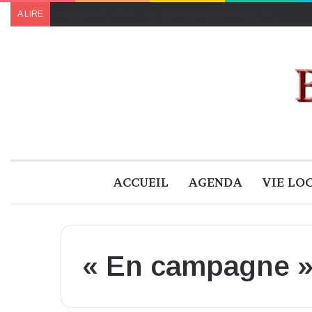
Le programme de « Faites pour le climat 2024 » à B
A LIRE
ACCUEIL
AGENDA
VIE LO
« En campagne 