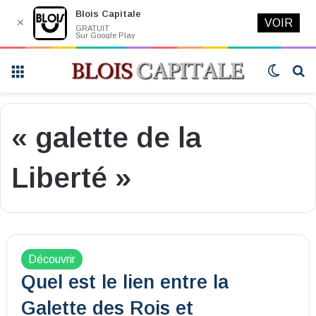
Blois Capitale
✕
VOIR
GRATUIT
Sur Google Play
Menu
Switch
R
skin
« galette de la
Liberté »
Découvrir
Quel est le lien entre la
Galette des Rois et