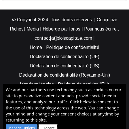
© Copyright 2024, Tous droits réservés | Conçu par
Richest Media | Hébergé par Ionos | Pour nous écrire :
contact[at]bloiscapitale.com |
Home
Politique de confidentialité
Déclaration de confidentialité (UE)
Déclaration de confidentialité (US)
Déclaration de confidentialité (Royaume-Uni)
Mentions légales
Politique de cookies (EU)
We and our partners use technology such as cookies on our
Cookie Policy (AUS)
Cookie Policy (US)
site to personalize content and ads, provide social media
features, and analyze our traffic. Click below to consent to
Qui sommes-nous ?
Participer à Blois Capitale
the use of this technology across the web. You can change
Bénéficier d’une assistance
your mind and change your consent choices at anytime by
returning to this site.
Facebook
X
YouTube
Instagram
RSS
Manage Options
I Accept