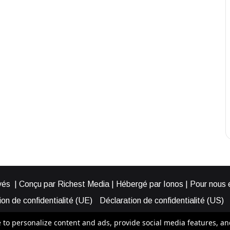
és | Conçu par Richest Media | Hébergé par Ionos | Pour nous éc
on de confidentialité (UE)
Déclaration de confidentialité (US)
ies (EU)
Cookie Policy (AUS)
Cookie Policy (US)
Qui somme
o personalize content and ads, provide social media features, and a