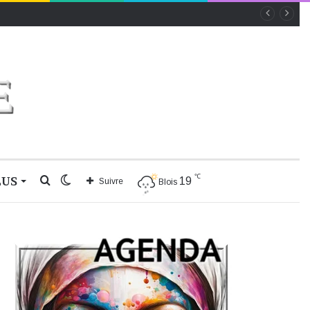
℃
LUS
Rechercher
Switch
19
Suivre
Blois
skin