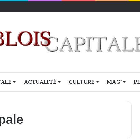
lois
CALE
ACTUALITÉ
CULTURE
MAG’
P
pale