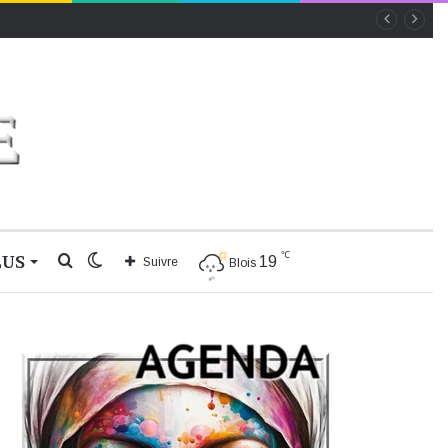
℃
LUS
Rechercher
Switch
19
Suivre
Blois
skin