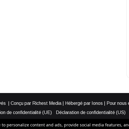
és | Conçu par Richest Media | Hébergé par Ionos | Pour nous éc
on de confidentialité (UE)
Déclaration de confidentialité (US)
ies (EU)
Cookie Policy (AUS)
Cookie Policy (US)
Qui somme
o personalize content and ads, provide social media features, and a