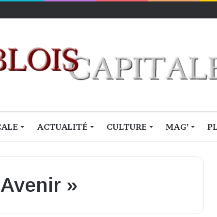
lois
CALE
ACTUALITÉ
CULTURE
MAG’
P
’Avenir »