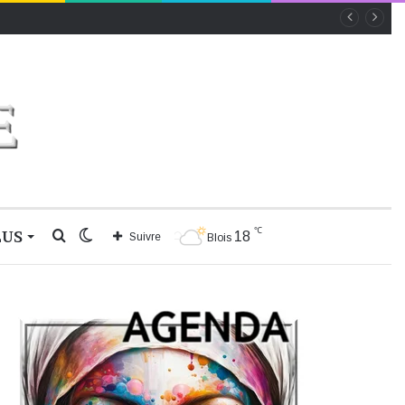
℃
LUS
Rechercher
Switch
18
Suivre
Blois
skin