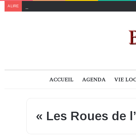
Le programme de « Faites pour le climat 2024 » à B
A LIRE
ACCUEIL
AGENDA
VIE LO
« Les Roues de l