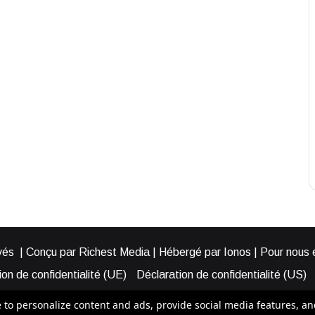
és | Conçu par Richest Media | Hébergé par Ionos | Pour nous éc
on de confidentialité (UE)
Déclaration de confidentialité (US)
ies (EU)
Cookie Policy (AUS)
Cookie Policy (US)
Qui somme
o personalize content and ads, provide social media features, and a