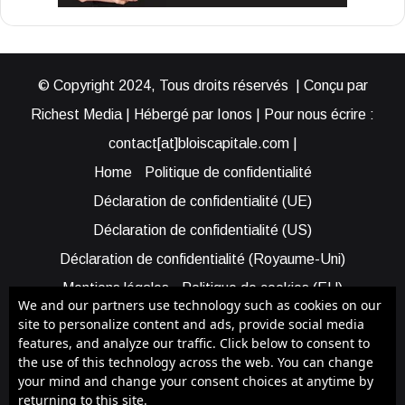
© Copyright 2024, Tous droits réservés | Conçu par
Richest Media | Hébergé par Ionos | Pour nous écrire :
contact[at]bloiscapitale.com |
Home
Politique de confidentialité
Déclaration de confidentialité (UE)
Déclaration de confidentialité (US)
Déclaration de confidentialité (Royaume-Uni)
Mentions légales
Politique de cookies (EU)
We and our partners use technology such as cookies on our
Cookie Policy (AUS)
Cookie Policy (US)
site to personalize content and ads, provide social media
features, and analyze our traffic. Click below to consent to
Qui sommes-nous ?
Participer à Blois Capitale
the use of this technology across the web. You can change
Bénéficier d’une assistance
your mind and change your consent choices at anytime by
returning to this site.