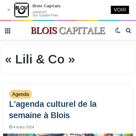
Blois Capitale
✕
VOIR
GRATUIT
Sur Google Play
Menu
Switch
R
skin
« Lili & Co »
Agenda
L’agenda culturel de la
semaine à Blois
4 mars 2024