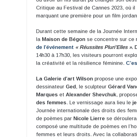
Critique au Festival de Cannes 2023, où il
marquant une première pour un film jorda
Durant cette semaine de la Journée Inter
la
Maison de Bégon
se concentre sur ce 
de l’événement
« Réussites Pluri’Elles »
. 
14h30 à 17h30, les visiteurs pourront expl
la créativité et la résilience féminine.
C’est
La Galerie d’art Wilson
propose une expos
dessinateur
Ged
, le sculpteur
Gérard Van
Marques
et
Alexander Shevchuk
, propos
des femmes
. Le vernissage aura lieu le
j
Journée internationale des droits des fe
de poèmes par
Nicole Lierre
se déroulera 
composé une multitude de poèmes en l’h
femmes et leurs droits. Avec la collaborat