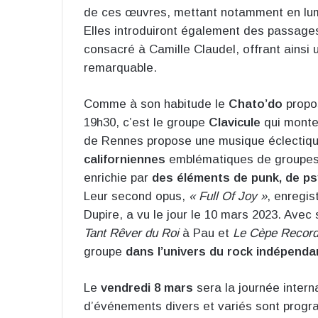
de ces œuvres, mettant notamment en lu
Elles introduiront également des passages
consacré à Camille Claudel, offrant ainsi 
remarquable.
Comme à son habitude le
Chato’do
prop
19h30, c’est le groupe
Clavicule
qui monter
de Rennes propose une musique éclectiq
californiennes
emblématiques de groupes 
enrichie par
des éléments de punk, de psy
Leur second opus,
« Full Of Joy »
, enregis
Dupire, a vu le jour le 10 mars 2023. Avec s
Tant Rêver du Roi
à Pau et
Le Cèpe Recor
groupe
dans l’univers du rock indépendan
Le
vendredi 8 mars
sera la journée inter
d’événements divers et variés sont pro