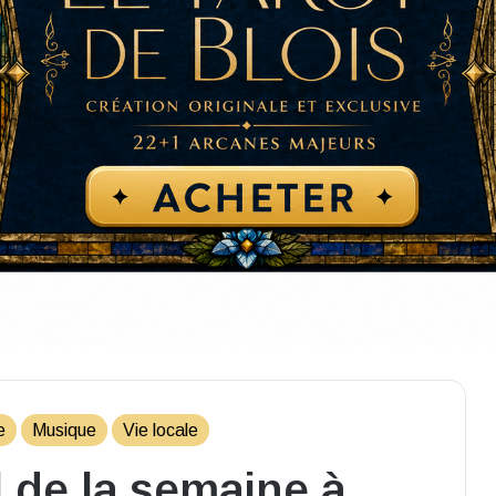
e
Musique
Vie locale
l de la semaine à