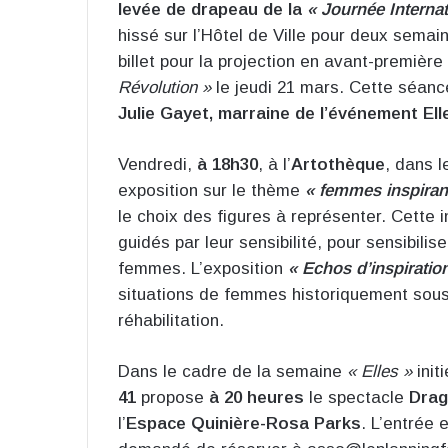
levée de drapeau de la
« Journée Interna
hissé sur l’Hôtel de Ville pour deux semain
billet pour la projection en avant-première
Révolution »
le jeudi 21 mars. Cette séanc
Julie Gayet, marraine de l’événement Ell
Vendredi,
à 18h30
, à l’
Artothèque
, dans 
exposition sur le thème
« femmes inspiran
le choix des figures à représenter. Cette i
guidés par leur sensibilité, pour sensibilis
femmes. L’exposition
« Echos d’inspiratio
situations de femmes historiquement sou
réhabilitation.
Dans le cadre de la semaine
« Elles »
initi
41
propose
à 20 heures
le spectacle
Drag
l’
Espace Quinière-Rosa Parks
. L’entrée 