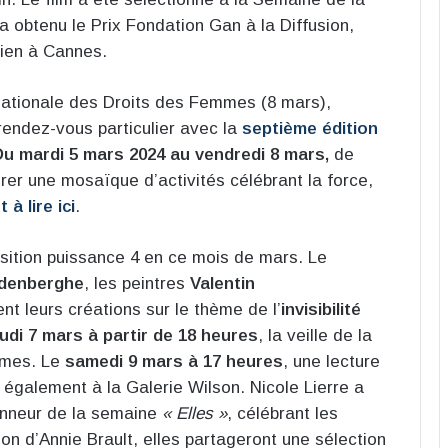
 a obtenu le Prix Fondation Gan à la Diffusion,
nien à Cannes.
nationale des Droits des Femmes (8 mars),
rendez-vous particulier avec la
septième édition
Du mardi 5 mars 2024 au vendredi 8 mars,
de
orer une mosaïque d’activités célébrant la force,
 à lire ici
.
ition puissance 4 en ce mois de mars. Le
denberghe
, les peintres
Valentin
ent leurs créations sur le thème de l’
invisibilité
eudi 7 mars à partir de 18 heures
, la veille de la
mmes. Le
samedi 9 mars à 17 heures
, une lecture
également à la Galerie Wilson. Nicole Lierre a
onneur de la semaine
« Elles »
, célébrant les
ion d’Annie Brault, elles partageront une sélection