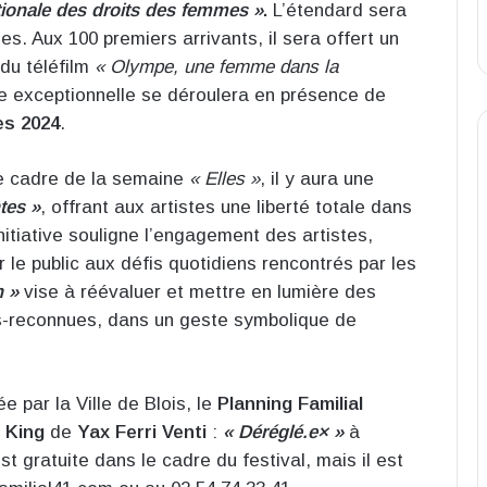
tionale des droits des femmes »
.
L’étendard sera
es. Aux 100 premiers arrivants, il sera offert un
 du téléfilm
« Olympe, une femme dans la
e exceptionnelle se déroulera en présence de
es 2024
.
le cadre de la semaine
« Elles »
, il y aura une
tes »
, offrant aux artistes une liberté totale dans
nitiative souligne l’engagement des artistes,
er le public aux défis quotidiens rencontrés par les
n »
vise à réévaluer et mettre en lumière des
s-reconnues, dans un geste symbolique de
ée par la Ville de Blois, le
Planning Familial
 King
de
Yax Ferri Venti
:
« Déréglé.e× »
à
est gratuite dans le cadre du festival, mais il est