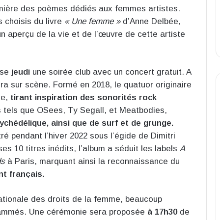
mière des poèmes dédiés aux femmes artistes.
 choisis du livre
« Une femme »
d’Anne Delbée,
un aperçu de la vie et de l’œuvre de cette artiste
ose
jeudi
une soirée club avec un concert gratuit. A
a sur scène. Formé en 2018, le quatuor originaire
ue,
tirant inspiration des sonorités rock
tels que OSees, Ty Segall, et Meatbodies,
chédélique, ainsi que de surf et de grunge.
tré pendant l’hiver 2022 sous l’égide de Dimitri
es 10 titres inédits, l’album a séduit les labels
A
ds
à Paris, marquant ainsi la reconnaissance du
t français.
nationale des droits de la femme, beaucoup
grammés. Une cérémonie sera proposée
à 17h30
de