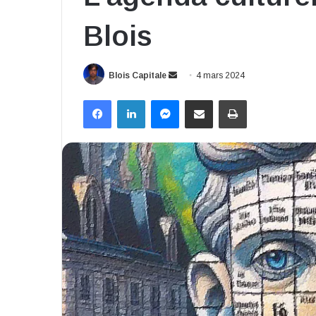
Blois
Envoyer
Blois Capitale
4 mars 2024
un
Facebook
Linkedin
Messenger
Partager par email
Imprimer
courriel