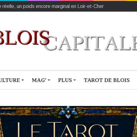
e réelle, un poids encore marginal en Loir-et-Cher
ULTURE
MAG’
PLUS
TAROT DE BLOIS