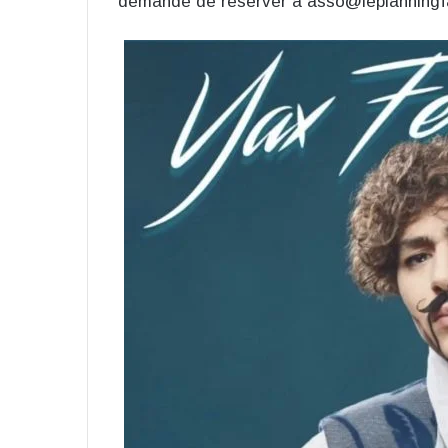
demandé de réserver à asso@leplanningfam