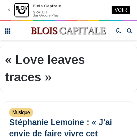
Blois Capitale
✕
VOIR
GRATUIT
Sur Google Play
Menu
Switch
R
skin
« Love leaves
traces »
Musique
Stéphanie Lemoine : « J’ai
envie de faire vivre cet