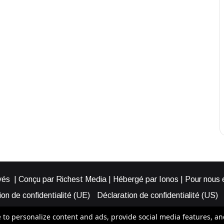
és | Conçu par Richest Media | Hébergé par Ionos | Pour nous éc
on de confidentialité (UE)
Déclaration de confidentialité (US)
ies (EU)
Cookie Policy (AUS)
Cookie Policy (US)
Qui somme
o personalize content and ads, provide social media features, and a