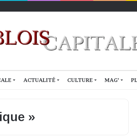
lois
CALE
ACTUALITÉ
CULTURE
MAG’
P
ique »