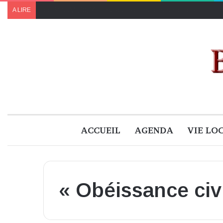
Le programme de « Faites pour le climat 2024 » à B
A LIRE
ACCUEIL
AGENDA
VIE LO
« Obéissance civ