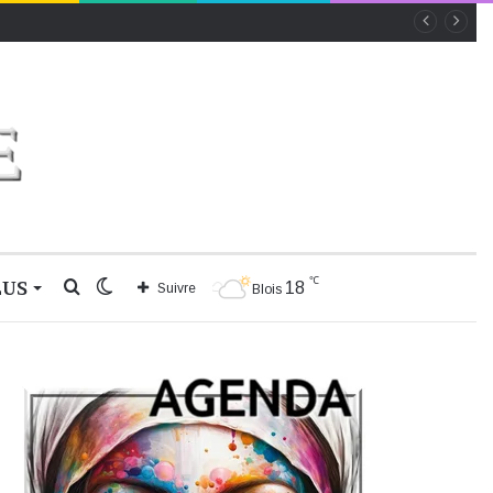
℃
LUS
Rechercher
Switch
18
Suivre
Blois
skin