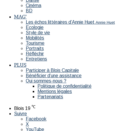
Danse
Cinéma
BD
MAG’
Les échos littéraires d’Annie Huet
Annie Huet
Ecologie
Style de vie
Mobilités
Tourisme
Portraits
Réfléchir
Entretiens
PLUS
Participer à Blois Capitale
Bénéficier d’une assistance
Qui sommes-nous ?
Politique de confidentialité
Mentions légales
Partenariats
℃
Blois
19
Suivre
Facebook
X
YouTube