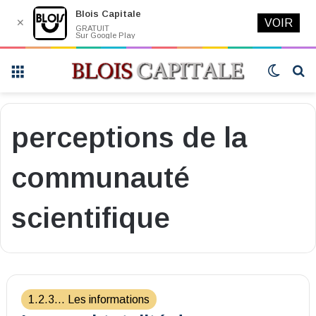
Blois Capitale
✕
VOIR
GRATUIT
Sur Google Play
Menu
Switch
R
skin
perceptions de la
communauté
scientifique
1.2.3... Les informations