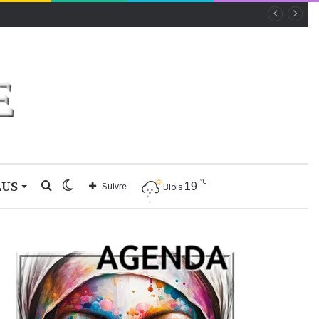
℃
LUS
Rechercher
Switch
19
Suivre
Blois
skin