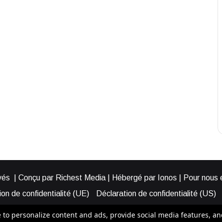
és | Conçu par Richest Media | Hébergé par Ionos | Pour nous éc
on de confidentialité (UE)
Déclaration de confidentialité (US)
ies (EU)
Cookie Policy (AUS)
Cookie Policy (US)
Qui somme
o personalize content and ads, provide social media features, and a