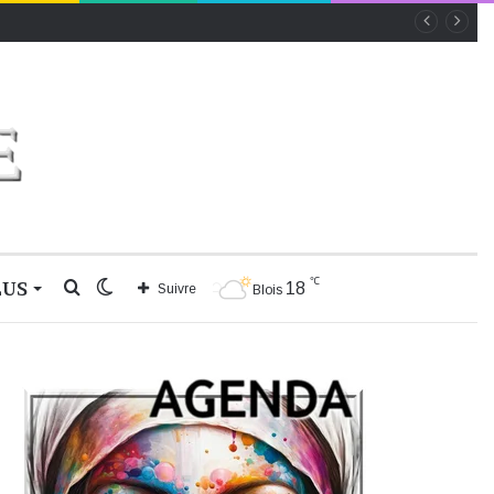
℃
LUS
Rechercher
Switch
18
Suivre
Blois
skin