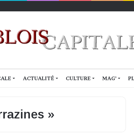
lois
CALE
ACTUALITÉ
CULTURE
MAG’
P
rrazines »