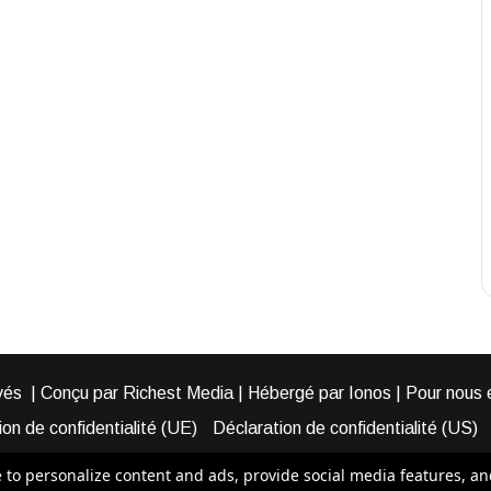
és | Conçu par Richest Media | Hébergé par Ionos | Pour nous éc
on de confidentialité (UE)
Déclaration de confidentialité (US)
ies (EU)
Cookie Policy (AUS)
Cookie Policy (US)
Qui somme
o personalize content and ads, provide social media features, and a