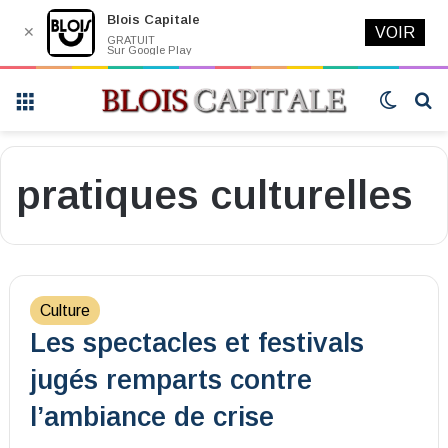
Blois Capitale
✕
VOIR
GRATUIT
Sur Google Play
Menu
Switch
R
skin
pratiques culturelles
Culture
Les spectacles et festivals
jugés remparts contre
l’ambiance de crise