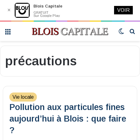
Blois Capitale
✕
VOIR
GRATUIT
Sur Google Play
Menu
Switch
R
skin
précautions
Vie locale
Pollution aux particules fines
aujourd’hui à Blois : que faire
?