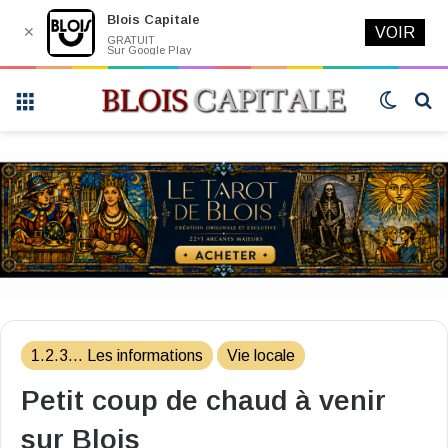
Blois Capitale
✕
VOIR
GRATUIT
Sur Google Play
Menu
Switch
R
skin
1.2.3... Les informations
Vie locale
Petit coup de chaud à venir
sur Blois