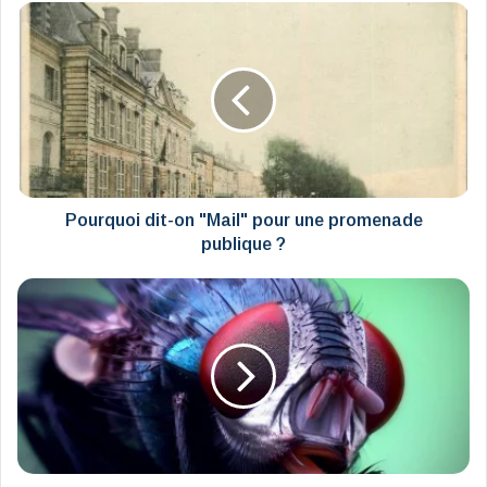
Pourquoi
dit-
on
"Mail"
pour
une
promenade
publique
?
Pourquoi dit-on "Mail" pour une promenade
publique ?
Les
solutions
naturelles
pour
repousser
les
mouches
de
son