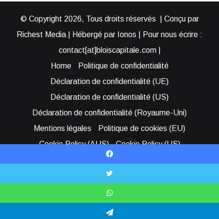
© Copyright 2026, Tous droits réservés | Conçu par
Richest Media | Hébergé par Ionos | Pour nous écrire :
contact[at]bloiscapitale.com |
Home
Politique de confidentialité
Déclaration de confidentialité (UE)
Déclaration de confidentialité (US)
Déclaration de confidentialité (Royaume-Uni)
Mentions légales
Politique de cookies (EU)
Cookie Policy (AUS)
Cookie Policy (US)
Qui sommes-nous ?
Participer à Blois Capitale
Facebook
Bénéficier d’une assistance
X
Facebook
YouTube
Instagram
RSS
Bluesky
WhatsApp