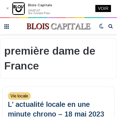
Blois Capitale
✕
VOIR
GRATUIT
Sur Google Play
Menu
Switch
R
skin
première dame de
France
Vie locale
L’ actualité locale en une
minute chrono – 18 mai 2023