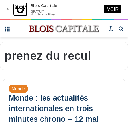
Blois Capitale
✕
VOIR
GRATUIT
Sur Google Play
Menu
Switch
R
skin
prenez du recul
Monde
Monde : les actualités
internationales en trois
minutes chrono – 12 mai