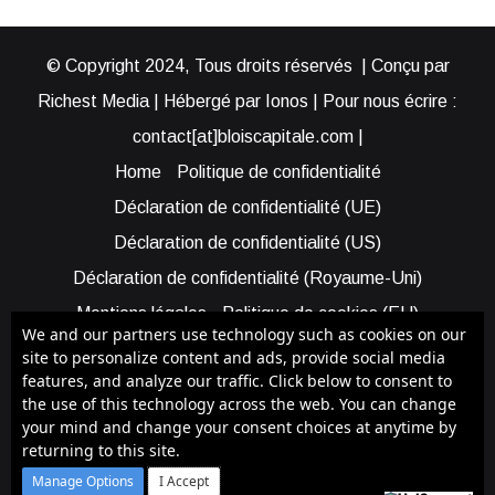
© Copyright 2024, Tous droits réservés | Conçu par
Richest Media | Hébergé par Ionos | Pour nous écrire :
contact[at]bloiscapitale.com |
Home
Politique de confidentialité
Déclaration de confidentialité (UE)
Déclaration de confidentialité (US)
Déclaration de confidentialité (Royaume-Uni)
Mentions légales
Politique de cookies (EU)
We and our partners use technology such as cookies on our
Cookie Policy (AUS)
Cookie Policy (US)
site to personalize content and ads, provide social media
features, and analyze our traffic. Click below to consent to
Qui sommes-nous ?
Participer à Blois Capitale
the use of this technology across the web. You can change
Bénéficier d’une assistance
your mind and change your consent choices at anytime by
returning to this site.
Facebook
X
YouTube
Instagram
RSS
Manage Options
I Accept