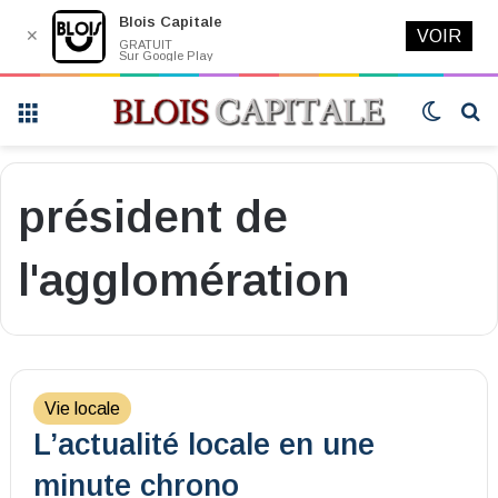
Blois Capitale
✕
VOIR
GRATUIT
Sur Google Play
Menu
Switch
R
skin
président de
l'agglomération
Vie locale
L’actualité locale en une
minute chrono