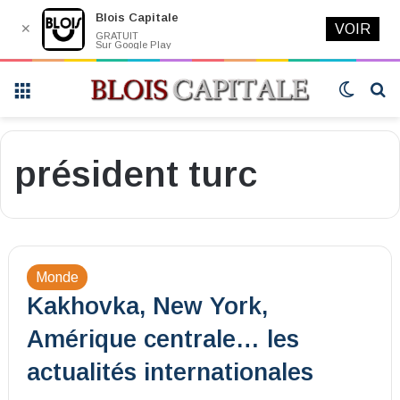
Blois Capitale
✕
VOIR
GRATUIT
Sur Google Play
Menu
Switch
R
skin
président turc
Monde
Kakhovka, New York,
Amérique centrale… les
actualités internationales