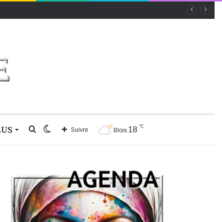
℃
LUS
Rechercher
Switch
18
Suivre
Blois
skin