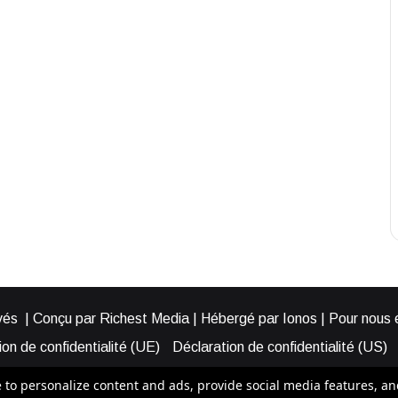
és | Conçu par Richest Media | Hébergé par Ionos | Pour nous éc
on de confidentialité (UE)
Déclaration de confidentialité (US)
ies (EU)
Cookie Policy (AUS)
Cookie Policy (US)
Qui somme
o personalize content and ads, provide social media features, and a