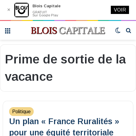
Blois Capitale
✕
VOIR
GRATUIT
Sur Google Play
Menu
Switch
R
skin
Prime de sortie de la
vacance
Politique
Un plan « France Ruralités »
pour une équité territoriale