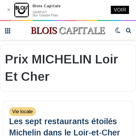
Blois Capitale
✕
VOIR
GRATUIT
Sur Google Play
Menu
Switch
R
skin
Prix MICHELIN Loir
Et Cher
Vie locale
Les sept restaurants étoilés
Michelin dans le Loir-et-Cher