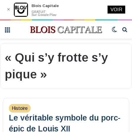
Blois Capitale
✕
VOIR
GRATUIT
Sur Google Play
Menu
Switch
R
skin
« Qui s’y frotte s’y
pique »
Histoire
Le véritable symbole du porc-
épic de Louis XII