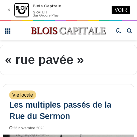
Blois Capitale
✕
VOIR
GRATUIT
Sur Google Play
Menu
Switch
R
skin
« rue pavée »
Vie locale
Les multiples passés de la
Rue du Sermon
26 novembre 2023