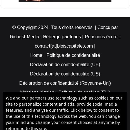
© Copyright 2024, Tous droits réservés | Conçu par
Richest Media | Hébergé par Ionos | Pour nous écrire :
contact[at]bloiscapitale.com |
Home
Politique de confidentialité
Déclaration de confidentialité (UE)
Déclaration de confidentialité (US)
Déclaration de confidentialité (Royaume-Uni)
Mentions légales
Politique de cookies (EU)
We and our partners use technology such as cookies on our
Cookie Policy (AUS)
Cookie Policy (US)
site to personalize content and ads, provide social media
features, and analyze our traffic. Click below to consent to
Qui sommes-nous ?
Participer à Blois Capitale
the use of this technology across the web. You can change
Bénéficier d’une assistance
your mind and change your consent choices at anytime by
returning to this site.