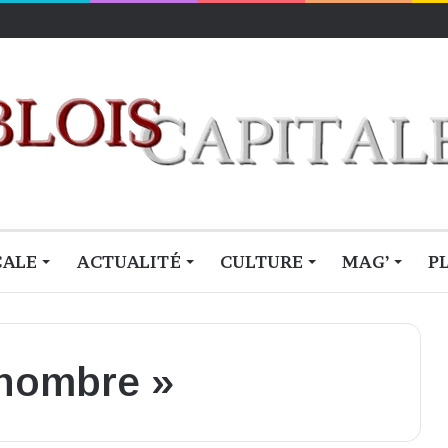
lois
CALE
ACTUALITÉ
CULTURE
MAG’
P
 nombre »