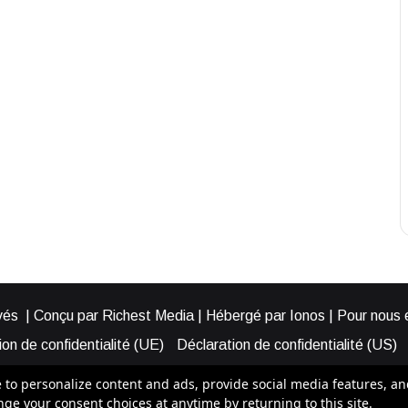
és | Conçu par Richest Media | Hébergé par Ionos | Pour nous éc
on de confidentialité (UE)
Déclaration de confidentialité (US)
ies (EU)
Cookie Policy (AUS)
Cookie Policy (US)
Qui somme
o personalize content and ads, provide social media features, and a
e your consent choices at anytime by returning to this site.
Bénéficier d’une assistance