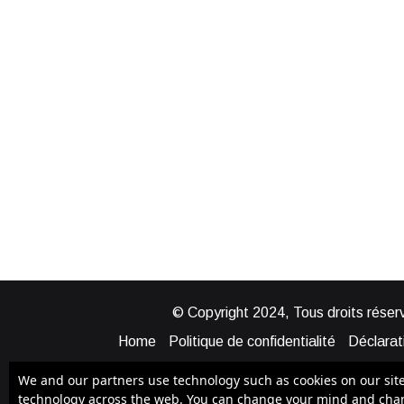
© Copyright 2024, Tous droits réserv
Home
Politique de confidentialité
Déclarati
Mentions légales
Politique de cook
We and our partners use technology such as cookies on our site t
technology across the web. You can change your mind and chang