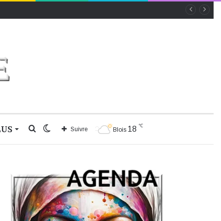
℃
LUS
Rechercher
Switch
18
Suivre
Blois
skin