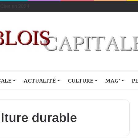
ement français du sang
CALE
ACTUALITÉ
CULTURE
MAG’
P
ulture durable