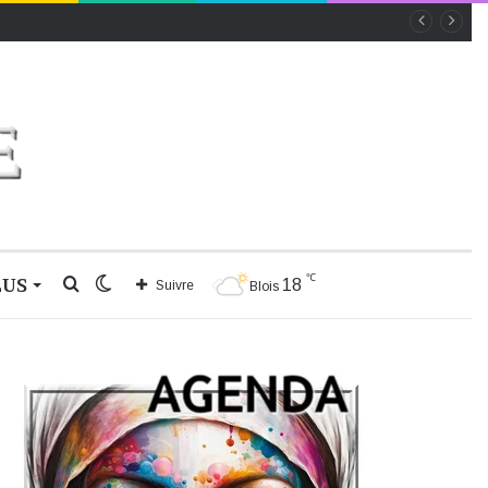
℃
LUS
Rechercher
Switch
18
Suivre
Blois
skin