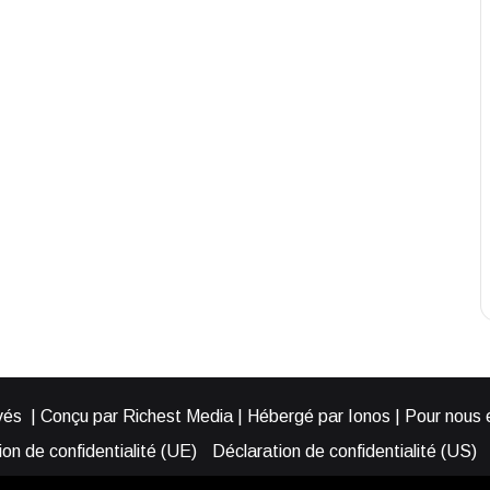
és | Conçu par Richest Media | Hébergé par Ionos | Pour nous éc
on de confidentialité (UE)
Déclaration de confidentialité (US)
ies (EU)
Cookie Policy (AUS)
Cookie Policy (US)
Qui somme