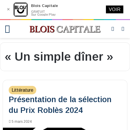
Blois Capitale
✕
VOIR
GRATUIT
Sur Google Play
Menu
Switch
R
skin
« Un simple dîner »
Littérature
Présentation de la sélection
du Prix Roblès 2024
5 mars 2024